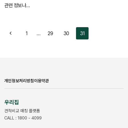
관련 정보나…
Page
Previous
1
…
29
30
31
navigation
Page
개인정보처리방침
이용약관
우리집
견적비교 매칭 플랫폼
CALL : 1800 - 4099