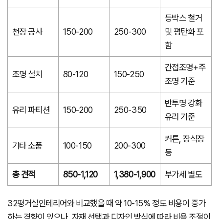
등박스 철거
천장 공사
150-200
250-300
및 평탄화 포
함
간접조명+주
조명 설치
80-120
150-250
조명 기준
반투명 강화
유리 파티션
150-200
250-350
유리 기준
커튼, 장식장
기타 소품
100-150
200-300
등
총 견적
850-1,120
1,380-1,900
부가세 별도
32평거실인테리어와 비교했을 때 약 10-15% 정도 비용이 증가
하는 경향이 있으나, 자재 선택과 디자인 방식에 따라 비용 조절이