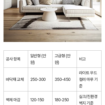
일반형 (만
고급형 (만
공사 항목
비고
원)
원)
라이트 우드
바닥재 교체
250-300
350-450
컬러 마루 기
준
실크/친환경
벽체 마감
120-150
180-250
벽지 기준